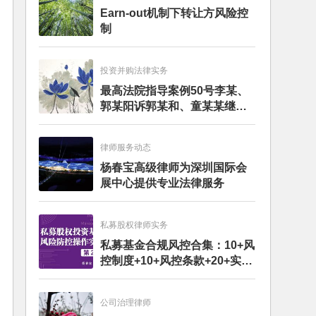
Earn-out机制下转让方风险控
制
投资并购法律实务
最高法院指导案例50号李某、
郭某阳诉郭某和、童某某继承
纠纷案
律师服务动态
杨春宝高级律师为深圳国际会
展中心提供专业法律服务
私募股权律师实务
私募基金合规风控合集：10+风
控制度+10+风控条款+20+实务
文章+每月动态
公司治理律师