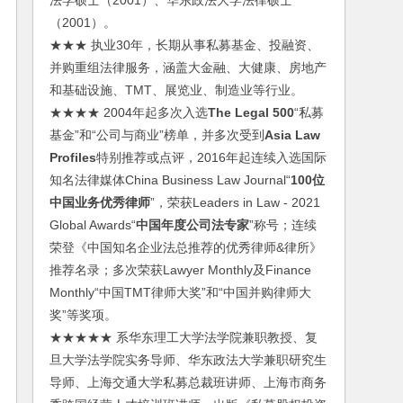
法学硕士（2001）、华东政法大学法律硕士
（2001）。
★★★ 执业30年，长期从事私募基金、投融资、
并购重组法律服务，涵盖大金融、大健康、房地产
和基础设施、TMT、展览业、制造业等行业。
★★★★ 2004年起多次入选
The Legal 500
“私募
基金”和“公司与商业”榜单，并多次受到
Asia Law
Profiles
特别推荐或点评，2016年起连续入选国际
知名法律媒体China Business Law Journal“
100位
中国业务优秀律师
”，荣获Leaders in Law - 2021
Global Awards“
中国年度公司法专家
”称号；连续
荣登《中国知名企业法总推荐的优秀律师&律所》
推荐名录；多次荣获Lawyer Monthly及Finance
Monthly“中国TMT律师大奖”和“中国并购律师大
奖”等奖项。
★★★★★ 系华东理工大学法学院兼职教授、复
旦大学法学院实务导师、华东政法大学兼职研究生
导师、上海交通大学私募总裁班讲师、上海市商务