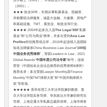
法学硕士（2001）、华东政法大学法律硕士
（2001）。
★★★ 执业30年，长期从事私募基金、投融资、
并购重组法律服务，涵盖大金融、大健康、房地产
和基础设施、TMT、展览业、制造业等行业。
★★★★ 2004年起多次入选
The Legal 500
“私募
基金”和“公司与商业”榜单，并多次受到
Asia Law
Profiles
特别推荐或点评，2016年起连续入选国际
知名法律媒体China Business Law Journal“
100位
中国业务优秀律师
”，荣获Leaders in Law - 2021
Global Awards“
中国年度公司法专家
”称号；连续
荣登《中国知名企业法总推荐的优秀律师&律所》
推荐名录；多次荣获Lawyer Monthly及Finance
Monthly“中国TMT律师大奖”和“中国并购律师大
奖”等奖项。
★★★★★ 系华东理工大学法学院兼职教授、复
旦大学法学院实务导师、华东政法大学兼职研究生
导师、上海交通大学私募总裁班讲师、上海市商务