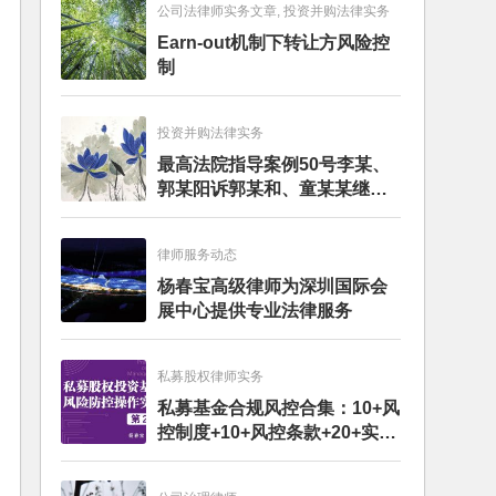
公司法律师实务文章, 投资并购法律实务
Earn-out机制下转让方风险控
制
投资并购法律实务
最高法院指导案例50号李某、
郭某阳诉郭某和、童某某继承
纠纷案
律师服务动态
杨春宝高级律师为深圳国际会
展中心提供专业法律服务
私募股权律师实务
私募基金合规风控合集：10+风
控制度+10+风控条款+20+实务
文章+每月动态