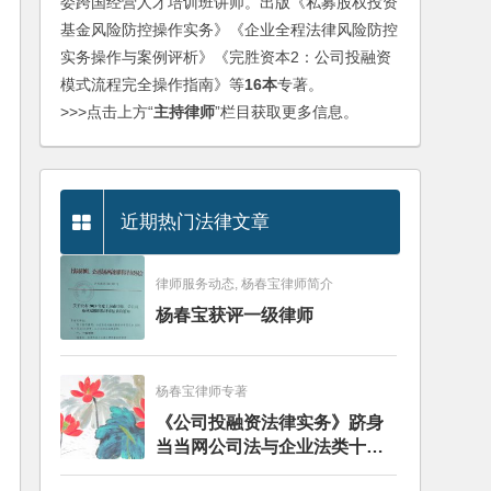
委跨国经营人才培训班讲师。出版《私募股权投资
基金风险防控操作实务》《企业全程法律风险防控
实务操作与案例评析》《完胜资本2：公司投融资
模式流程完全操作指南》等
16本
专著。
>>>点击上方“
主持律师
”栏目获取更多信息。
近期热门法律文章
律师服务动态, 杨春宝律师简介
杨春宝获评一级律师
杨春宝律师专著
《公司投融资法律实务》跻身
当当网公司法与企业法类十大
畅销图书榜